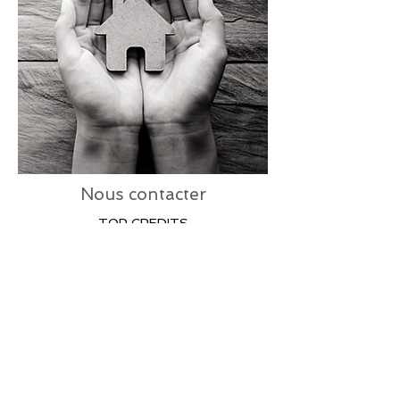
Nous contacter
TOP CREDITS
16 rue Isaac Newton
18000 Bourges
02 48 70 68 95
topcredits18@gmail.com
Facebook