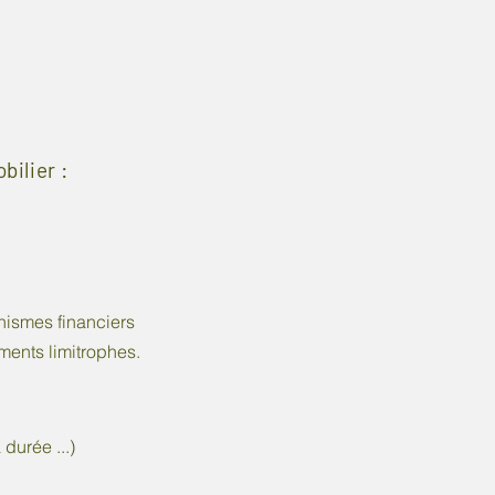
bilier :
nismes financiers
ments limitrophes.
durée ...)