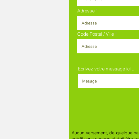
Adresse
Code Postal / Ville
Ecrivez votre message ici ...
Aucun versement, de quelque natur
crédit vous engage et doit être 