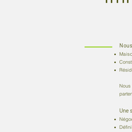
Nous
Mais
Constr
Résid
Nous 
parte
Une 
Négoci
Défini