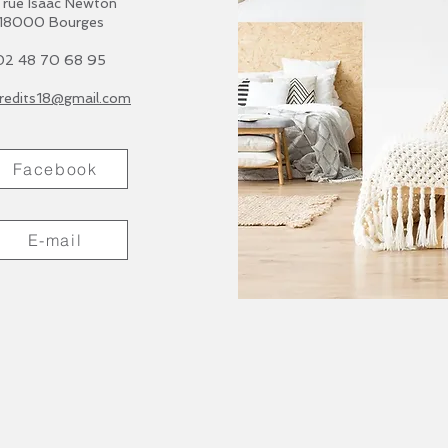
 rue Isaac Newton
18000 Bourges
02 48 70 68 95
redits18@gmail.com
Facebook
E-mail