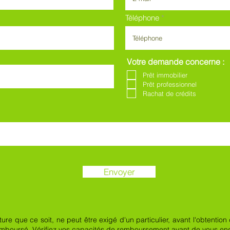
Téléphone
Votre demande concerne :
Prêt immobilier
Prêt professionnel
Rachat de crédits
Envoyer
e que ce soit, ne peut être exigé d'un particulier, avant l'obtention 
rembour
sé. Vérifiez vos capacités de remboursement avant de vous en