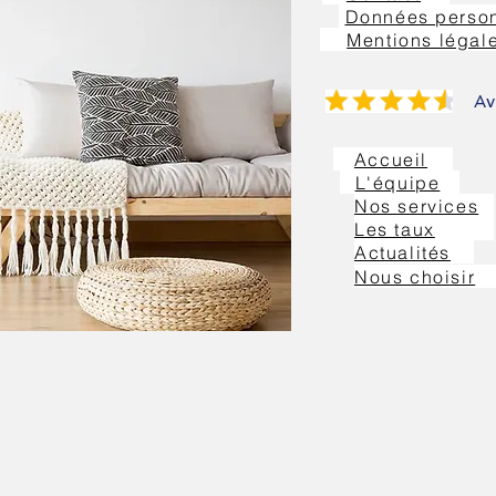
Données person
Mentions légal
Av
Accueil
L'équipe
Nos services
Les taux
Actualités
Nous choisir