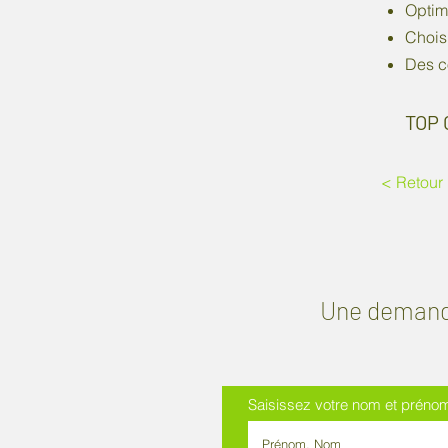
Optimi
Choisi
Des co
TOP 
< Retour
Une deman
Saisissez votre nom et préno