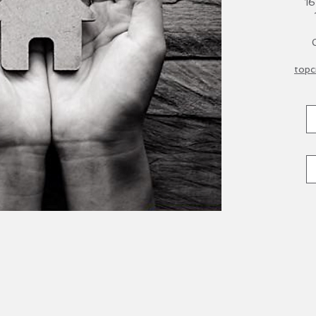
16
topc